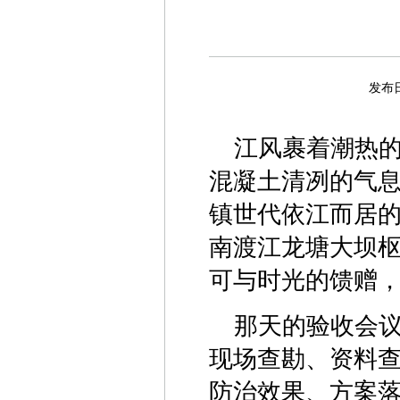
发布
江风裹着潮热
混凝土清冽的气
镇世代依江而居
南渡江龙塘大坝
可与时光的馈赠
那天的验收会
现场查勘、资料
防治效果、方案