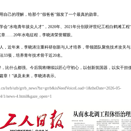
用自己的理解，给那个“假爸爸”颁发了一个最真的勋章。
学会“水电青年拔尖人才”，2020年、2021年分别获评世纪工程白鹤滩工
动奖章……20年水电征程，李晓涛荣誉耀眼。
人，近年来，李晓涛注重科研创新与人才培养，带领团队聚焦技术攻关与
法33项，培养青年技术骨干近20名。
好，比什么都强。今后我将继续以匠心守初心，以创新筑国器，以实干担
篇章！”谈及未来，李晓涛表示。
om.cn/lsrb/szb/grrb_news?bz=grrb&isNeedVoiceLoad=1&theDate=2026-05-
/14/1/news-4.html&gaze_open=1