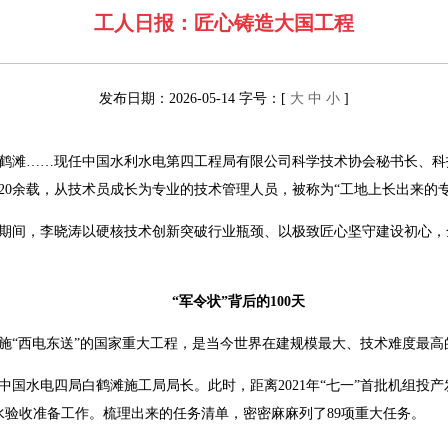
工人日报：匠心铸造大国工程
发布日期：2026-05-14 字号：[
大
中
小
]
鹤滩……现任中国水利水电第四工程局有限公司科学技术协会秘书长、科
20余载，从技术员成长为专业的技术管理人员，被称为“工地上长出来的
期间，李晓涛以硬核技术创新突破行业瓶颈、以极致匠心坚守建设初心，
。
“军令状”背后的100天
施“西电东送”的国家重大工程，是当今世界在建规模最大、技术难度最高
担任中国水电四局白鹤滩施工局局长。此时，距离2021年“七一”首批机组投
水验收准备工作。梳理出来的任务清单，密密麻麻列了89项重大任务。