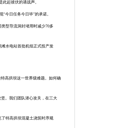
是此起彼伏的请战声。
现“今日任务今日毕”的承诺。
类型导流洞封堵用时减少70多
白鹤滩水电站首批机组正式投产发
级特高拱坝这一世界级难题。如何确
攻坚。我们团队潜心攻关，在三大
克了特高拱坝混凝土浇筑时序规