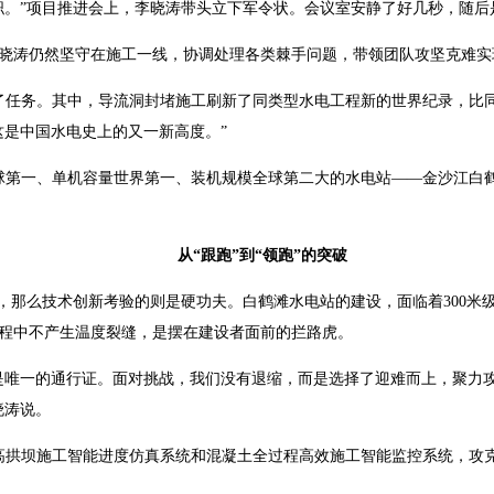
职。”项目推进会上，李晓涛带头立下军令状。会议室安静了好几秒，随后
李晓涛仍然坚守在施工一线，协调处理各类棘手问题，带领团队攻坚克难实
成了任务。其中，导流洞封堵施工刷新了同类型水电工程新的世界纪录，比同
这是中国水电史上的又一新高度。”
规模全球第一、单机容量世界第一、装机规模全球第二大的水电站——金沙江
从“跟跑”到“领跑”的突破
当，那么技术创新考验的则是硬功夫。白鹤滩水电站的建设，面临着300米
程中不产生温度裂缝，是摆在建设者面前的拦路虎。
是唯一的通行证。面对挑战，我们没有退缩，而是选择了迎难而上，聚力
晓涛说。
特高拱坝施工智能进度仿真系统和混凝土全过程高效施工智能监控系统，攻