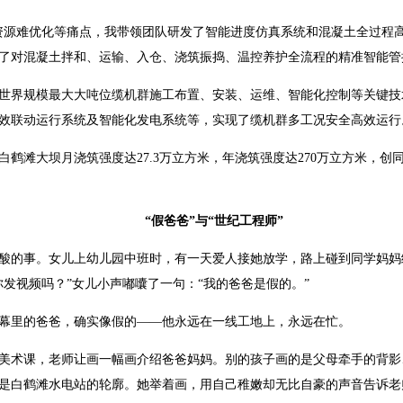
资源难优化等痛点，我带领团队研发了智能进度仿真系统和混凝土全过程
了对混凝土拌和、运输、入仓、浇筑振捣、温控养护全流程的精准智能管
世界规模最大大吨位缆机群施工布置、安装、运维、智能化控制等关键技
效联动运行系统及智能化发电系统等，实现了缆机群多工况安全高效运行
鹤滩大坝月浇筑强度达27.3万立方米，年浇筑强度达270万立方米，创
“假爸爸”与“世纪工程师”
酸的事。女儿上幼儿园中班时，有一天爱人接她放学，路上碰到同学妈妈
发视频吗？”女儿小声嘟囔了一句：“我的爸爸是假的。”
幕里的爸爸，确实像假的——他永远在一线工地上，永远在忙。
美术课，老师让画一幅画介绍爸爸妈妈。别的孩子画的是父母牵手的背影
是白鹤滩水电站的轮廓。她举着画，用自己稚嫩却无比自豪的声音告诉老