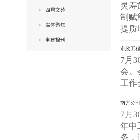
灵寿
四局文苑
制赋
媒体聚焦
提质
电建报刊
市政工程
7月
会。
工作
南方公司
7月
年中
务，